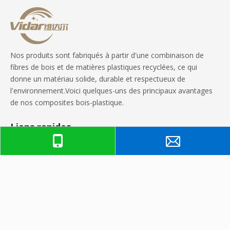
écologiques extérieurs
carreaux composites
en relief profond
Nos produits sont fabriqués à partir d'une combinaison de
fibres de bois et de matières plastiques recyclées, ce qui
donne un matériau solide, durable et respectueux de
l'environnement.Voici quelques-uns des principaux avantages
de nos composites bois-plastique.
Liens rapides
Des produits
Contactez-nous
Téléphone : +86-15950185851

Tél : +86-510-87898790
