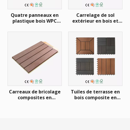
Quatre panneaux en
Carrelage de sol
plastique bois WPC
extérieur en bois et
carreaux extérieur
plastique, 30x30cm,
bricolage plancher
carrelage de terrasse,
pont Interlock
WPC, bricolage, pour
300*300mm WPC
balcon et terrasse
classique bricolage
carreaux
Carreaux de bricolage
Tuiles de terrasse en
composites en
bois composite en
plastique et bois de co-
plastique anti-
extrusion 30x60 cm
dérapant WPC pour
Carreaux de pont à
balcon
emboîtement WPC
carreaux de bricolage